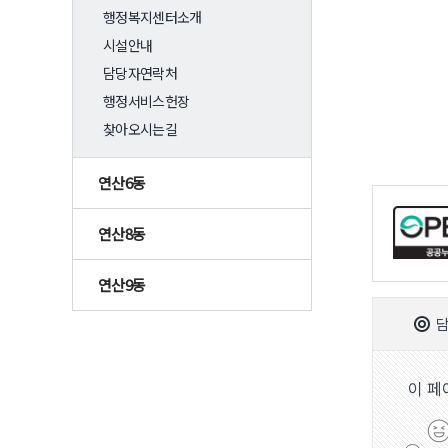
행정복지센터소개
시설안내
담당자연락처
행정서비스헌장
찾아오시는길
연산6동
연산8동
연산9동
담
이 페