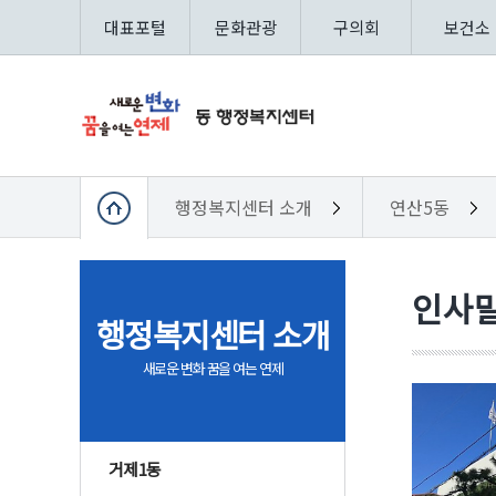
대표포털
문화관광
구의회
보건소
행정복지센터 소개
연산5동
인사
행정복지센터 소개
새로운 변화 꿈을 여는 연제
거제1동