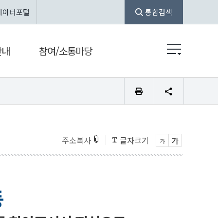
데이터포털
통합검색
안내
참여/소통마당
주소복사
글자크기
동