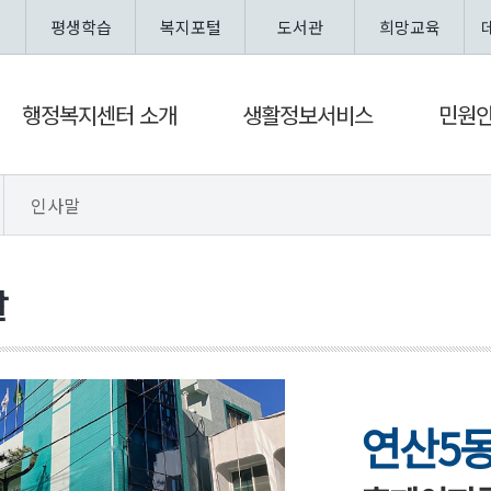
평생학습
복지포털
도서관
희망교육
행정복지센터 소개
생활정보서비스
민원
인사말
말
연산5