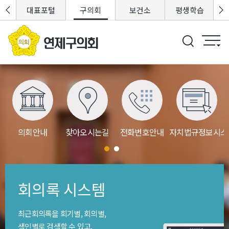
포털
대표포털
구의회
보건소
평생학습
의회안내
찾아오시는길
전화번호안내
자치법규정보시스
회의록 시스템
최근회의록을 회기별, 회의별,
색인별로 검색할 수 있고,