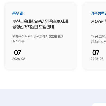
양수기 현황
창조도시과
민방위안내
건설과
총무과
가족정책
건축과
부산교육대학교총장임용후보자재선거
2026년 「
토지정보과
공정선거지원단 모집안내
보건행정과
건강증진과
연제구선거관리위원회에서 2026. 9. 3.
가. 공 고 명
실시하는
청소년 교육
의회
부산교육대학교총장임용후보자재선거
접수기간: 2026
도서관
공정선거지원단을 모집하오니, 첨부된
사업내용: 
07
07
모집 안내문을 참고하시어 관심 있는
(초·중·고 
2026-08
2026-08
분들의 많은 참여를 바랍니다. 가.
10·19사
접수기간: 2026. 8. 5.(수) ~ 8. 12.(수)
확산을 위한 
18:00까지 나. 접수방법 ­ - 방문접수
문화 또는 
(부산광역시 수영구 과정로5번길6,
하는 비영리
연제구선거관리위원회) ­ - 전자우편
지원규모: 총
(이메일 yjnec1390@nec.go.kr) 다.
15백만 원)
제출서류: 붙임 안내문 참조 라. 관련문의:
의무 편성 바
연제구선거관리위원회 지도과(☎051-
지방보조금
501-8436)
(www.los
기 타: 붙임