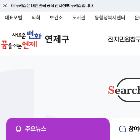
이 누리집은 대한민국 공식 전자정부 누리집입니다.
대표포털
의회
보건소
도서관
동행정복지센터
문
전자민원창
전자민원창구
연제구소개
여론광장
정보공개
분야별정보
민원상담(국민신문고
연제구안내
연제구에바란다
행정정보공개
교통정보
행정조직
연제구에바란다
정보공개안내
대중교통
연제구에 대하여 자세히
연제구에 대하여 자세히
연제구에 대하여 자세히
연제구에 대하여 자세히
연제구에 대하여 자세히
상징물
자주묻는질문
정보공개신청
주차안내
소개해드립니다
소개해드립니다
소개해드립니다
소개해드립니다
소개해드립니다
연혁
신고센터
정보목록
자동차관련업무 및 과
국내외교류
사전정보공표
차량등록
주요뉴스
참여
행정구역
행정정보공개게시판
승용차요일제