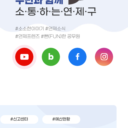
구민과 함께
소·통·하·는·연·제·구
#소소한이야기 #연제소식
#연제프렌즈 #뻔(FUN)한 공무원
#신고센터
#예산현황