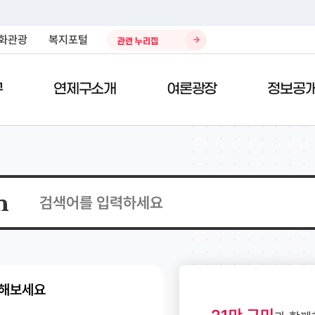
화관광
복지포털
관련 누리집
구
연제구소개
여론광장
정보공
)
전자민원서비스
열린구청장실
제안/참여
구정자료실
청소환경
민원편
구청사
칭찬의
데이터
주민생
공시지가열람
주민참여 예산제
구정업무계획
환경자원관리소
종합안
칭찬합
복지포
차량인터넷공매
국민제안
예산현황
쓰레기처리안내
위치/교
봉사의 
봉사 및 
태료
지방세 미리계산
국민생각함
결산서
재활용안내
청사이
부적합 
사이버지방세청
전자공청회
자치법규
개인하수처리시설 청소 안내
부서별 
해보세요
정부24
적극행정
구정백서
나눔장터
직원검