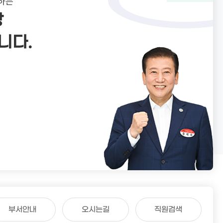
민원상담 사전예약
부동산
하는
알림사항
보
CCTV통합관제센터
폐업신고 원스톱 서비스
중개수수료계산
장
행사/교육
정
센터소개
어디서나민원처리제
개별공시지가
고시/공고
니다.
사청구제도
견학신청
행정리콜제 운영
건축행정시스템(세움터)
입법예고
고센터
무료상담 안내
도로점용허가 알림서비스
입찰정보
령신고창구
사전심사청구제
건축물 기계설비관리
재산관리
채용공고
익신고센터
행정정보공동이용안내
도시디자인
보도자료
공유재산관리
직자제재현황
구술민원 안내
위반건축물
연제공보
지법신고
110수화(화상)/채팅상담
모범 부동산중개업소 지정 현황
공영장례부고란
지법위반행위안내
지방공기업
본인서명사실확인서 안내
글로벌 중개사무소 지정 현황
청렴문화 확산 홍보영상
민원서식
도시공원
지방공기업 현황 / 지방공기업 경영정
설팅감사 홍보영상
보
재산공개
원안내
사회적경제
계약정보공개
내
종합정보센터안내
부서안내
오시는길
직원검색
행사교육
급신청
련기관