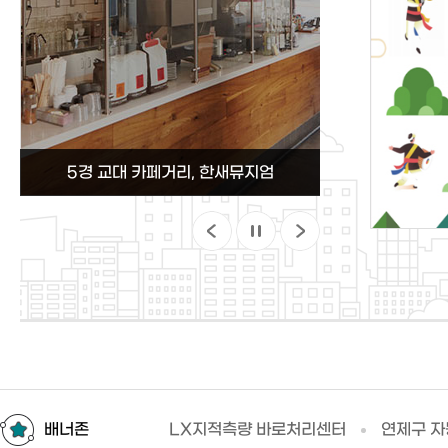
5경 교대 카페거리, 한새뮤지엄
부산청년플랫폼
배너존
LX지적측량 바로처리센터
연제구 