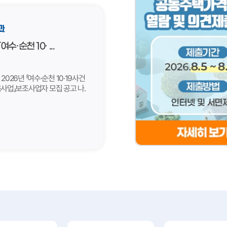
과
도시안전과
여수·순천 10· ...
2026년 연제구 우기 급
안전점검 결과
: 2026년 「여수·순천 10·19사건
□ 점검기간 : ‘26. 5. 15. ~ 10. 1
사업」보조사업자 모집 공고 나.
점검내용 ○ 보수·보강 시설(옹벽
. 7. 30.(목) ~ 8. 14.(금) 다.
낙석방지망, 낙석방지책 등)의 이
전남광주통합특별시 내 청소년
구조물·암반·토사면의 균열, 침하,
06
학생 및 대학생 등) 대상 여수·순천
배부름 현상 등 발생여부 ○ 상부
2026-08
건의 올바른 이해와 평화·인권 가치
낙석 발생 여부, 주변 배수시설 
교육 등 라. 신청자격: 교육·
□ 점검방법 ○ 전문기관에 안전
이와 유사한 활동을 주목적으로
실시 □ 점검결과 : 주기점검 요망
법인 또는 비영리단체 마.
소규모 점검 정비 필요 3개소, □ 
 30백만 원 / 2개 단체(단체별
붙임 첨부 참고
 ※ 자부담 총사업비의 10% 이상
. 접수방법:
관리시스템
ims.go.kr)통한 온라인 접수 사.
 파일 참조 붙임 공고문 1부