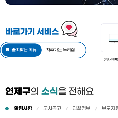
문화체육과
가족관계등록제신고양
재난관리상황전파
재무과
재정정보공개
신고서 작성방법
재난대비자원동원계획
세무1과
일일예산운영상황
부산가정법원
구민안전보험
세무2과
바로가기 서비스
전자가족관계등록시스
지역재난관리계획
민원여권과
안전문화운동
일자리경제과
안전모니터봉사단
환경위생과
즐겨찾는 메뉴
자주가는 누리집
미니소방서
자원순환과
온라인민
시민행동요령
녹지공원과
자연재난대비주민행동
복지정책과
시민안전점검청구제
가족정책과
승강기갇힘사고구조훈
생활보장과
연제구
의
소식
을 전해요
지진옥외대피장소/임
평생교육과
무더위쉼터
도시안전과
알림사항
고시공고
입찰정보
보도자
한파쉼터
교통행정과