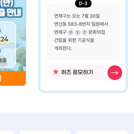
D-3
연제구는 오는 7월 30일
일자리경제과
연산동 583-8번지 일원에서
경사지
F&B 예비창업학교 참여자 모집
연제구
문화의집
건립을 위한 기공식을
5. □ 주요
외식업 창업에 관심있는 예비창업자를
개최한다.
,
위한 F&B 예비창업학교 참여자를
상 유무 ○
모집합니다. - 참여대상: 외식업 창업에
 세굴,
관심있는 예비창업자(연제구 청년 우선) -
31
 비탈면의
운영기간: 2026.8.19.~8.28. (수,목,금)
퀴즈 응모하기
2026-07
관리상태 등
오후2시~5시 - 운영장소:
점검 용역
연제청년창업나래센터(동해선 거제역사
 및
2층) - 프로그램:총6회 F&B 창업트렌드
기타 :
이해 / 카페,음료 창업실무 / 디저트,
베이커리 창업실무 / 브런치,간편식
창업실무 / 분식,도시락 창업실무 / 음식점
설비 및 위생관리 - 문의: 051-862-
3733~5