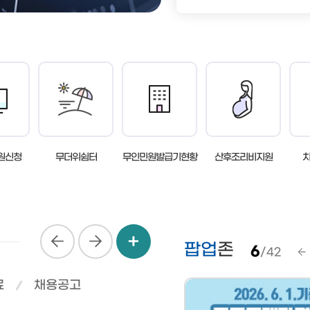
식
물가정보
온라인
직업훈
동물사랑터
여권의
노동조
전통시장
여권의 
취업자
템
착한가격 업소 안내
영문성
관련사
고유가 피해지원금
여권민
직업소
여권관
산업재
면접사진
원신청
무더위쉼터
무인민원발급기현황
산후조리비지원
요령
련
팝업
존
시주거시설
6
/
42
료
채용공고