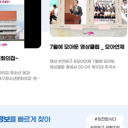
7월에 모아둔 영상클립 _ 모아연제
화의집~
영상 #연제구 #모아연제 7월에 모아둔
영상클립 중에서 00:09 제10대 주석수
화의집 청소년 꿈과
구청장 취임식 00:46 폭염 취약 현업 사업장
연제구청소년문화의집' 본격
현장점검 ...
문화의 집은 지역 청소년
정보
를 빠르게 찾아
#칭찬합시다
#연제구 생활지도