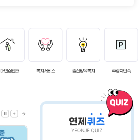
여권신청
련정보
정보화교육
재발급
합
AI디지털배움터
사진규격
료실
교육기관 ·시설
명작성요령
이트
도서관안내
원서식
개소
평생학습안내
련기관
해예방
 촬영비 지원사업
치매안심센터
복지서비스
체육정보
출산양육복지
주정차단속
체육공원 및 시설근황
생활체육교실
연제구 체육회
연제구 육상팀
연제
퀴
즈
YEONJE QUIZ