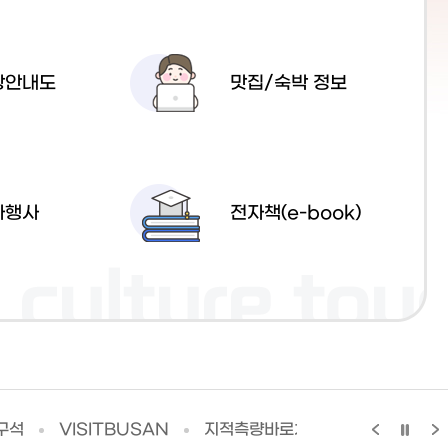
광안내도
맛집/숙박 정보
화행사
전자책(e-book)
구석
VISITBUSAN
지적측량바로처리센터
TRI-P