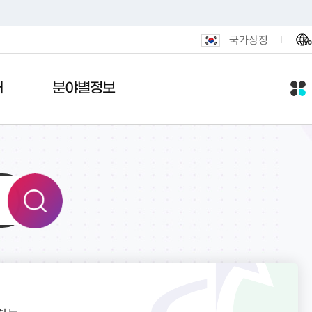
국가상징
Ko
개
분야별정보
람
안내
 메아리
포털
활
민원편의시책
관공서안내
여론설문조사
전자기록관
도시/주택
내도
니다
털
통합민원발급 안내
기록관안내
도로명주소안내
연제인상
통편안내
결실
후원
무인민원발급 안내
기록물현황
정비사업
용안내
식품
민원안내센터 운영
법령및지침
광고물
전화·팩스 번호
민원1회방문처리제
연제구 행정박물관
도시재생
알림마당
색
민원후견인제
공동주택