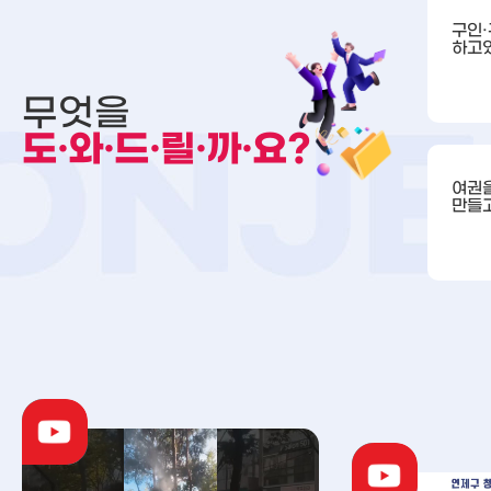
구인
하고
무엇을
도·와·드·릴·까·요?
여권
만들고