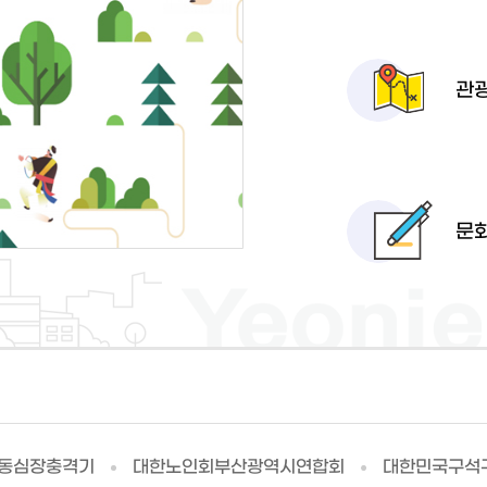
관
문
자동심장충격기
대한노인회부산광역시연합회
대한민국구석