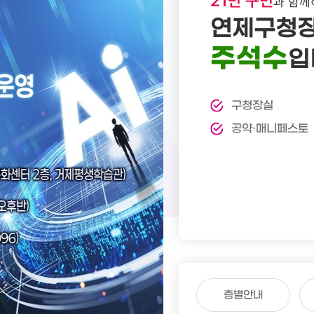
21만 구민
현수막 신청
규제개혁
재정공시
대기환경
과 함께
감사정
지방세 환급금 안내
주요업무자체평가
수질환경
연제구청
감사행
지방세 고지서 전자송달·자동납부
장기종합발전계획
물사랑물아끼기
주석수
입
주민감
도서대출
환경개선부담금
클린신
인수위원회 백서
환경오염행위신고포상제도
행동강
탄소중립포인트제 안내
구청장실
부패·공
석면관리
공약·매니페스토
부패공
청탁금
청탁금
반부패 
사전 컨
공직자
지방세 납세자보호관 제도
지역경제
여권민
일자리
지방세 납세자보호관 제도
부동산정보
여권안
일자리
층별안내
우리구중소기업
여권발
직업훈