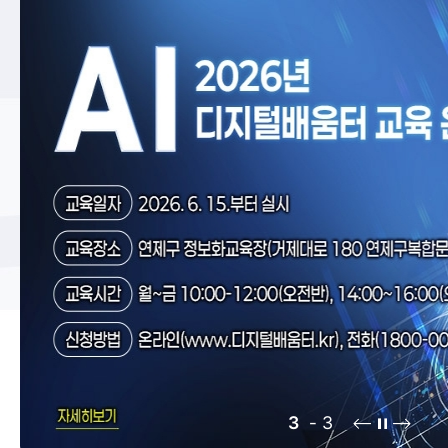
인구
행정처분현황
주정차 단속안내
연제구 서비스 헌장
위원회 회의록
이륜자동차 안내
고향사랑기부제
정책실명제
자전거
업무추진비
교통안전문화 실천코너
인사통계
조직정보 6대지표
부서안내
기획감사실
가족관계등록
민방위/재난
소통미디어과
가족관계등록이해하기
24시간재난상황관리
총무과
1
3
가족관계등록신고안내
재난안전대책본부