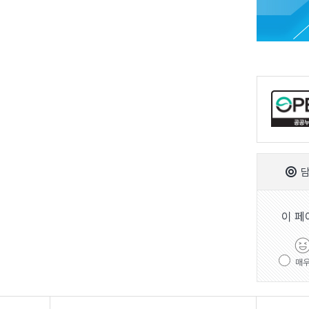
담
이 페
매