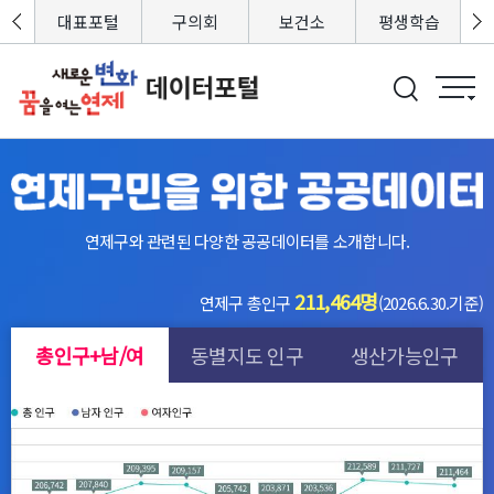
포털
대표포털
구의회
보건소
평생학습
연제구와 관련된 다양한 공공데이터를 소개합니다.
211,464
명
연제구 총인구
(2026.6.30.기준)
총인구+남/여
동별지도 인구
생산가능인구