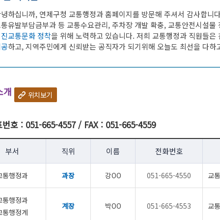
감사정
녕하십니까, 연제구청 교통행정과 홈페이지를 방문해 주셔서 감사합니다
지방세 환급금 안내
주요업무자체평가
수질환경
통유발부담금부과 등 교통수요관리, 주차장 개발 확충, 교통안전시설물 
감사행
지방세 고지서 전자송달·자동납부
장기종합발전계획
물사랑물아끼기
선진교통문화 정착
을 위해 노력하고 있습니다. 저희 교통행정과 직원들은
주민감
도서대출
환경개선부담금
제공
하고, 지역주민에게 신뢰받는 공직자가 되기위해 오늘도 최선을 다하고
클린신
인수위원회 백서
환경오염행위신고포상제도
행동강
탄소중립포인트제 안내
부패·공
석면관리
소개
위치보기
부패공
청탁금
호 : 051-665-4557 / FAX : 051-665-4559
청탁금
반부패 
부서
직위
이름
전화번호
사전 컨
공직자
교통행정과
과장
강OO
051-665-4550
교통
지방세 납세자보호관 제도
지역경제
여권민
일자리
교통행정과
지방세 납세자보호관 제도
부동산정보
여권안
일자리
계장
박OO
051-665-4553
교통
교통행정계
우리구중소기업
여권발
직업훈