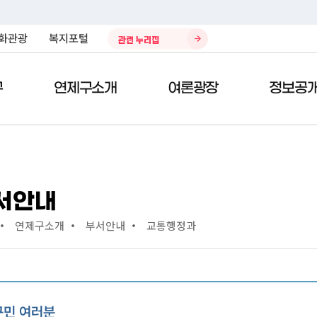
화관광
복지포털
관련 누리집
구
연제구소개
여론광장
정보공
)
전자민원서비스
열린구청장실
제안/참여
구정자료실
청소환경
민원편
구청사
칭찬의
데이터
주민생
서안내
공시지가열람
주민참여 예산제
구정업무계획
환경자원관리소
종합안
칭찬합
복지포
연제구소개
부서안내
교통행정과
차량인터넷공매
국민제안
예산현황
쓰레기처리안내
위치/교
봉사의 
봉사 및 
태료
지방세 미리계산
국민생각함
결산서
재활용안내
청사이
부적합 
사이버지방세청
전자공청회
자치법규
개인하수처리시설 청소 안내
부서별 
정부24
적극행정
구정백서
나눔장터
직원검
구민 여러분
현수막 신청
규제개혁
재정공시
대기환경