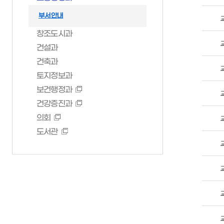
창조도시과
민방위안내
건설과
부서안내
건축과
창조도시과
토지정보과
건설과
보건행정과
건축과
건강증진과
토지정보과
보건행정과
의회
건강증진과
도서관
의회
도서관