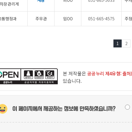
계장
최OO
051-665-5033
주차
차장관리계
교통행정과
주무관
임OO
051-665-4575
주정
1
2
본 저작물은
공공누리 제4유형: 출처
있습니다.
이 페이지에서 제공하는 정보에
만족하셨습니까?