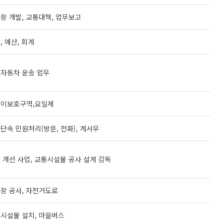
여권신청
련정보
장 개발, 교통대책, 업무보고
정보화교육
재발급
합
AI디지털배움터
, 예산, 회계
사진규격
료실
교육기관 ·시설
명작성요령
이트
도서관안내
자동차 운송 업무
원서식
개소
평생학습안내
련기관
해예방
 촬영비 지원사업
이보호구역,요일제
체육정보
단속 민원처리(방문, 전화), 계서무
체육공원 및 시설근황
생활체육교실
 개선 사업, 교통시설물 공사 설계 감독
연제구 체육회
연제구 육상팀
장 공사, 자전거도로
시설물 설치, 마을버스