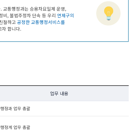
알림사항
보
CCTV통합관제센터
. 교통행정과는 승용차요일제 운영,
폐업신고 원스톱 서비스
중개수수료계산
행사/교육
정비, 불법주정차 단속 등 우리
연제구의
정
센터소개
어디서나민원처리제
개별공시지가
고시/공고
 친절하고
공정한 교통행정서비스를
사청구제도
견학신청
행정리콜제 운영
건축행정시스템(세움터)
입법예고
자 합니다.
고센터
무료상담 안내
도로점용허가 알림서비스
입찰정보
령신고창구
사전심사청구제
건축물 기계설비관리
재산관리
채용공고
익신고센터
행정정보공동이용안내
도시디자인
보도자료
공유재산관리
직자제재현황
구술민원 안내
위반건축물
연제공보
지법신고
110수화(화상)/채팅상담
모범 부동산중개업소 지정 현황
공영장례부고란
지법위반행위안내
지방공기업
본인서명사실확인서 안내
글로벌 중개사무소 지정 현황
청렴문화 확산 홍보영상
민원서식
도시공원
업무 내용
지방공기업 현황 / 지방공기업 경영정
설팅감사 홍보영상
보
재산공개
행정과 업무 총괄
원안내
사회적경제
계약정보공개
내
종합정보센터안내
행정계 업무 총괄
행사교육
급신청
련기관