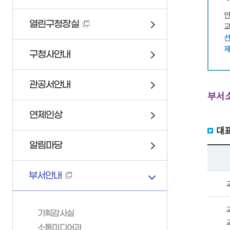
안
연제구 서비스 헌장
위원회 회의록
이륜자동차 안내
열린구청장실
교
고향사랑기부제
정책실명제
자전거
업무추진비
교통안전문화 실천코너
구청사안내
인사통계
조직정보 6대지표
관공서안내
부서
연제인상
대표번
알림마당
부서안내
부서안내
기획감사실
가족관계등록
민방위/재난
소통미디어과
가족관계등록이해하기
24시간재난상황관리
기획감사실
총무과
소통미디어과
가족관계등록신고안내
재난안전대책본부
문화체육과