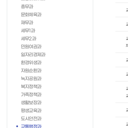
총무과
가족관계등록제신고양
재난관리상황전파
재무과
재정정보공개
문화체육과
신고서 작성방법
재난대비자원동원계획
세무1과
재무과
일일예산운영상황
부산가정법원
구민안전보험
세무2과
세무1과
전자가족관계등록시스
지역재난관리계획
민원여권과
세무2과
안전문화운동
일자리경제과
민원여권과
안전모니터봉사단
환경위생과
일자리경제과
미니소방서
자원순환과
환경위생과
시민행동요령
녹지공원과
자원순환과
자연재난대비주민행동
복지정책과
녹지공원과
시민안전점검청구제
가족정책과
복지정책과
승강기갇힘사고구조훈
생활보장과
가족정책과
지진옥외대피장소/임
평생교육과
생활보장과
무더위쉼터
평생교육과
도시안전과
도시안전과
한파쉼터
교통행정과
교통행정과
양수기 현황