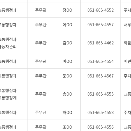
식
물가정보
온라인
직업훈
교통행정과
주무관
정OO
051-665-4552
주차
동물사랑터
여권의
노동조
교통행정과
주무관
이OO
051-665-4557
서무
전통시장
여권의 
취업자
템
착한가격 업소 안내
영문성
관련사
교통행정과
주무관
김OO
051-665-4462
화물
고유가 피해지원금
여권민
직업소
자동차관리
여권관
산업재
면접사진
교통행정과
주무관
이OO
051-665-4554
어린
교통행정과
주무관
문OO
051-665-4567
주차
요령
교통행정과
주무관
송OO
051-665-4555
교통
련
교통행정계
시주거시설
교통행정과
주무관
허OO
051-665-4558
주차
교통행정과
주무관
조OO
051-665-4556
교통