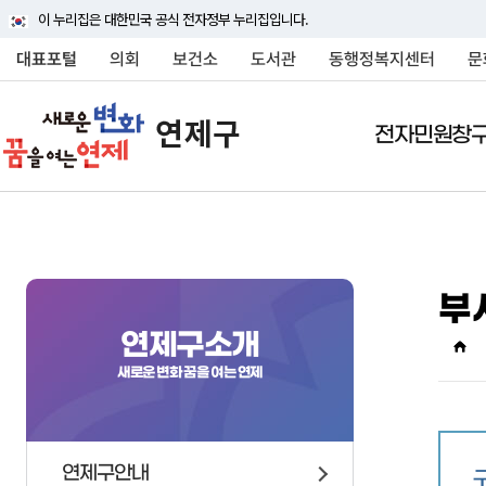
이 누리집은 대한민국 공식 전자정부 누리집입니다.
대표포털
의회
보건소
도서관
동행정복지센터
문
전자민원창
전자민원창구
연제구소개
여론광장
정보공개
분야별정보
민원상담(국민신문고
연제구안내
연제구에바란다
행정정보공개
교통정보
부
행정조직
연제구에바란다
정보공개안내
대중교통
연제구에 대하여 자세히
연제구에 대하여 자세히
연제구에 대하여 자세히
연제구에 대하여 자세히
연제구에 대하여 자세히
연제구소개
상징물
자주묻는질문
정보공개신청
주차안내
소개해드립니다
소개해드립니다
소개해드립니다
소개해드립니다
소개해드립니다
새로운 변화 꿈을 여는 연제
연혁
신고센터
정보목록
자동차관련업무 및 과
국내외교류
사전정보공표
차량등록
행정구역
행정정보공개게시판
승용차요일제
연제구안내
인구
행정처분현황
주정차 단속안내