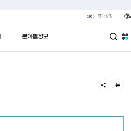
국가상징
Ko
개
분야별정보
람
안내
 메아리
포털
활
민원편의시책
관공서안내
여론설문조사
전자기록관
도시/주택
내도
니다
털
통합민원발급 안내
기록관안내
도로명주소안내
연제인상
통편안내
결실
후원
무인민원발급 안내
기록물현황
정비사업
용안내
식품
민원안내센터 운영
법령및지침
광고물
전화·팩스 번호
민원1회방문처리제
연제구 행정박물관
도시재생
알림마당
색
민원후견인제
공동주택
민원상담 사전예약
부동산