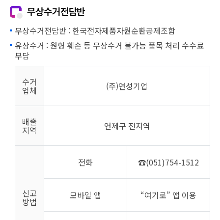
무상수거전담반
무상수거전담반 : 한국전자제품자원순환공제조합
유상수거 : 원형 훼손 등 무상수거 불가능 품목 처리 수수료
부담
수거
(주)연성기업
업체
배출
연제구 전지역
지역
전화
☎(051)754-1512
신고
모바일 앱
“여기로” 앱 이용
방법