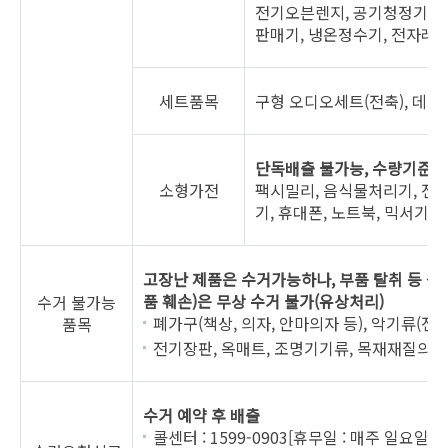
전기오븐렌지, 공기청정기, 식
판매기, 냉온정수기, 전자레
세트품목
구형 오디오세트(전축), 데스
단독배출 불가능, 수량기준 
소형가전
팩시밀리, 음식물처리기, 전기
기, 휴대폰, 노트북, 믹서기,
고장난 제품은 수거가능하나, 부품 탈취 등 원형
품 훼손)은 무상 수거 불가(유상처리)
수거 불가능
폐가구(책상, 의자, 안마의자 등), 악기류(
품목
전기장판, 옥매트, 조명기기류, 목재재질의 
수거 예약 후 배출
콜센터 : 1599-0903[휴무일 : 매주 일요일, 