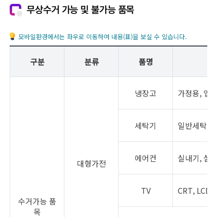
무상수거 가능 및 불가능 품목
모바일환경에서는 좌우로 이동하여 내용(표)을 보실 수 있습니다.
구분
분류
품명
냉장고
가정용, 업소
세탁기
일반세탁기,
에어컨
실내기, 실외
대형가전
TV
CRT, LCD
수거가능 품
목