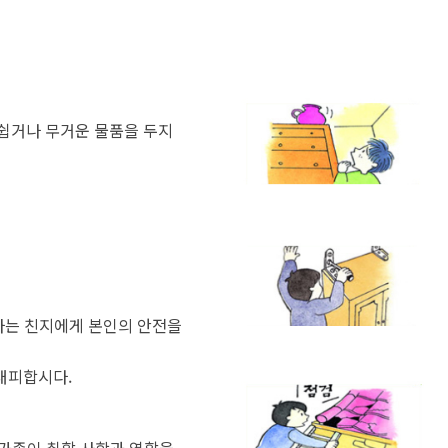
여권신청
련정보
정보화교육
재발급
합
AI디지털배움터
사진규격
료실
교육기관 ·시설
명작성요령
이트
 쉽거나 무거운 물품을 두지
도서관안내
원서식
개소
평생학습안내
련기관
해예방
 촬영비 지원사업
체육정보
체육공원 및 시설근황
생활체육교실
 사는 친지에게 본인의 안전을
연제구 체육회
연제구 육상팀
대피합시다.