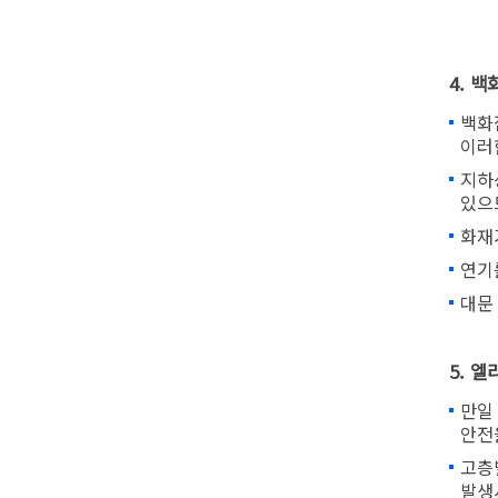
4. 
백화
이러
지하
있으
화재
연기
대문
5. 
만일
안전
고층
발생