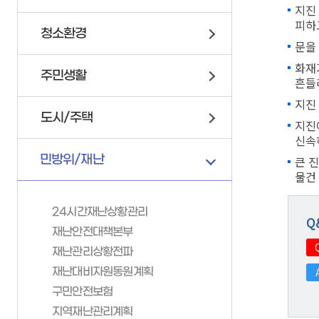
지진
연제구 서비스 헌장
위원회 회의록
이륜자동차 안내
피하
청소환경
고향사랑기부제
정책실명제
자전거
문을
업무추진비
교통안전문화 실천코너
화재
주민생활
흔들
인사통계
지진
조직정보 6대지표
도시/주택
지진
신속
민방위/재난
큰 
물건
24시간재난상황관리
부서안내
Q
재난안전대책본부
재난관리상황전파
기획감사실
가족관계등록
민방위/재난
재난대비자원동원계획
소통미디어과
구민안전보험
가족관계등록이해하기
24시간재난상황관리
총무과
지역재난관리계획
가족관계등록신고안내
재난안전대책본부
문화체육과