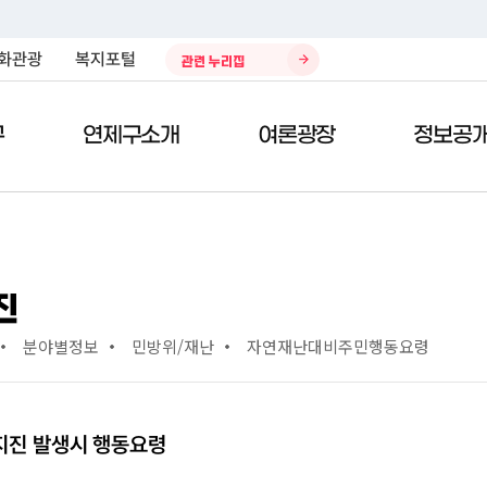
화관광
복지포털
관련 누리집
구
연제구소개
여론광장
정보공
)
민원편람
열린구청장실
제안/참여
구정자료실
청소환경
전자민
구청사
칭찬의
데이터
주민생
진
주민참여 예산제
구정업무계획
환경자원관리소
공시지
종합안
칭찬합
복지포
분야별정보
민방위/재난
자연재난대비주민행동요령
국민제안
예산현황
쓰레기처리안내
차량인
위치/교
봉사의 
봉사 및 
태료
국민생각함
결산서
재활용안내
지방세 
청사이
부적합 
전자공청회
자치법규
개인하수처리시설 청소 안내
사이버
부서별 
지진 발생시 행동요령
적극행정
구정백서
나눔장터
정부24
직원검
규제개혁
재정공시
대기환경
현수막 