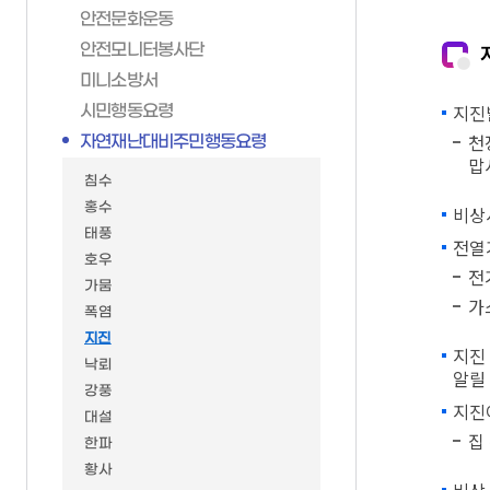
안전문화운동
가족관계등록제신고양
재난관리상황전파
재무과
재정정보공개
안전모니터봉사단
신고서 작성방법
재난대비자원동원계획
세무1과
미니소방서
일일예산운영상황
부산가정법원
구민안전보험
세무2과
지진
시민행동요령
전자가족관계등록시스
지역재난관리계획
민원여권과
천
자연재난대비주민행동요령
안전문화운동
일자리경제과
맙
침수
안전모니터봉사단
환경위생과
홍수
비상
미니소방서
자원순환과
태풍
전열
시민행동요령
녹지공원과
호우
전
가뭄
자연재난대비주민행동
복지정책과
가
폭염
시민안전점검청구제
가족정책과
지진
지진
승강기갇힘사고구조훈
생활보장과
낙뢰
알릴
지진옥외대피장소/임
평생교육과
강풍
지진
대설
무더위쉼터
도시안전과
집
한파
한파쉼터
교통행정과
황사
양수기 현황