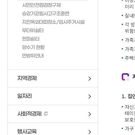
비상
창조도시과
시민안전점검청구제
미리
민방위안내
건설과
승강기갇힘사고구조훈련
실내
건축과
지진옥외대피장소/임시주거시설
각 
토지정보과
위험
무더위쉼터
보건행정과
한파쉼터
가족
건강증진과
양수기 현황
가족
의회
민방위안내
주택
도서관
지역경제
1. 
일자리
자신
테이
사회적경제
보호
가구
행사교육