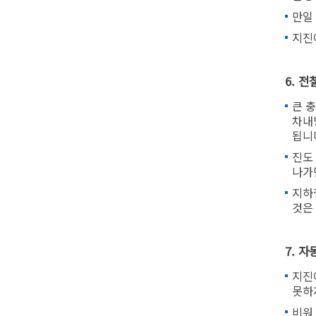
만일
지진
6. 
큰 
차내
됩니
진도
나가
지하
것은
7. 
지진
못하
비워