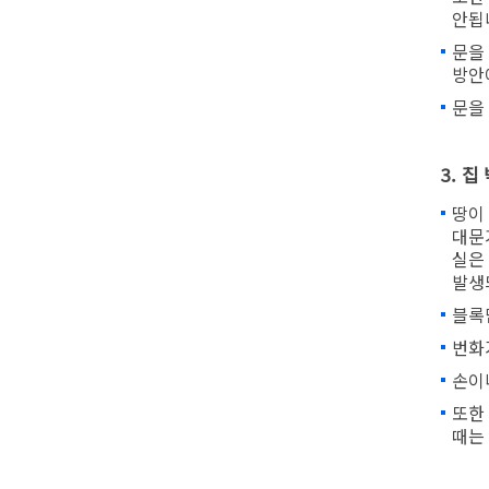
안됩
문을
방안
문을
3. 
땅이
대문
실은
발생
블록
번화
손이
또한
때는