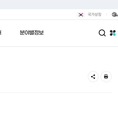
국가상징
Ko
개
분야별정보
원서비스
안내
 메아리
포털
활
민원편의시책
관공서안내
여론설문조사
전자기록관
도시/주택
가열람
내도
니다
털
통합민원발급 안내
기록관안내
도로명주소안내
연제인상
터넷공매
통편안내
결실
후원
무인민원발급 안내
기록물현황
정비사업
미리계산
용안내
식품
민원안내센터 운영
법령및지침
광고물
지방세청
전화·팩스 번호
민원1회방문처리제
연제구 행정박물관
도시재생
알림마당
색
민원후견인제
공동주택
신청
민원상담 사전예약
부동산