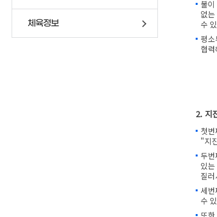
불이
없는
체육정보
수 
평소
협력
2. 
첫번
"지
두번
있는
질러
세번
수 
또한