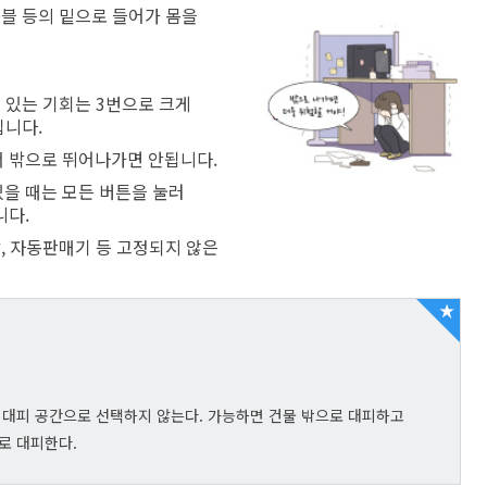
알림사항
보
CCTV통합관제센터
이블 등의 밑으로 들어가 몸을
환급금 안내
폐업신고 원스톱 서비스
중개수수료계산
행사/교육
정
센터소개
고지서 전자송달·자동납부
어디서나민원처리제
개별공시지가
고시/공고
사청구제도
견학신청
행정리콜제 운영
건축행정시스템(세움터)
입법예고
 있는 기회는 3번으로 크게
입니다.
고센터
무료상담 안내
도로점용허가 알림서비스
입찰정보
서 밖으로 뛰어나가면 안됩니다.
령신고창구
사전심사청구제
건축물 기계설비관리
재산관리
채용공고
을 때는 모든 버튼을 눌러
익신고센터
행정정보공동이용안내
도시디자인
보도자료
니다.
공유재산관리
직자제재현황
구술민원 안내
위반건축물
연제공보
담, 자동판매기 등 고정되지 않은
지법신고
110수화(화상)/채팅상담
모범 부동산중개업소 지정 현황
공영장례부고란
지법위반행위안내
지방공기업
본인서명사실확인서 안내
글로벌 중개사무소 지정 현황
청렴문화 확산 홍보영상
민원서식
도시공원
지방공기업 현황 / 지방공기업 경영정
설팅감사 홍보영상
보
재산공개
원안내
사회적경제
을 대피 공간으로 선택하지 않는다. 가능하면 건물 밖으로 대피하고
계약정보공개
로 대피한다.
내
종합정보센터안내
행사교육
급신청
련기관