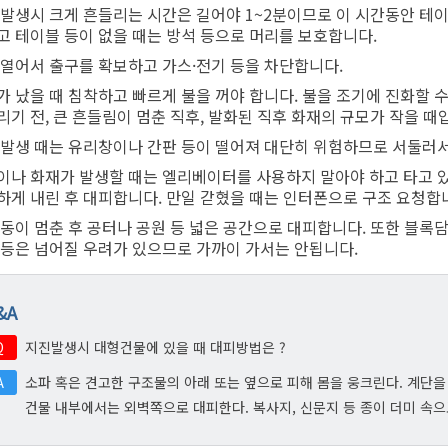
감사정
 발생시 크게 흔들리는 시간은 길어야 1~2분이므로 이 시간동안 테
주요업무자체평가
수질환경
지방세 
고 테이블 등이 없을 때는 방석 등으로 머리를 보호합니다.
감사행
장기종합발전계획
물사랑물아끼기
지방세 
 열어서 출구를 확보하고 가스·전기 등을 차단합니다.
주민감
도서대출
환경개선부담금
가 났을 때 침착하고 빠르게 불을 꺼야 합니다. 불을 조기에 진화할 수
리기 전, 큰 흔들림이 멈춘 직후, 발화된 직후 화재의 규모가 작을 때
클린신
인수위원회 백서
환경오염행위신고포상제도
 발생 때는 유리창이나 간판 등이 떨어져 대단히 위험하므로 서둘러
행동강
탄소중립포인트제 안내
이나 화재가 발생할 때는 엘리베이터를 사용하지 말아야 하고 타고 있
부패·공
석면관리
하게 내린 후 대피합니다. 만일 갇혔을 때는 인터폰으로 구조 요청합
부패공
진동이 멈춘 후 공터나 공원 등 넓은 공간으로 대피합니다. 또한 블록
청탁금
 등은 넘어질 우려가 있으므로 가까이 가서는 안됩니다.
청탁금
반부패 
&A
사전 컨
Q
지진발생시 대형건물에 있을 때 대피방법은 ?
공직자
지방세 납세자보호관 제도
지역경제
여권민
일자리
A
소파 혹은 견고한 구조물의 아래 또는 옆으로 피해 몸을 웅크린다. 계단
건물 내부에서는 외벽쪽으로 대피한다. 복사지, 신문지 등 종이 더미 속으
부동산정보
여권안
일자리
우리구중소기업
여권발
직업훈