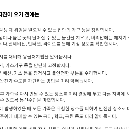
식
물가정보
온라인
직업훈
지진이 오기 전에는
동물사랑터
여권의
노동조
전통시장
여권의 
취업자
발생 때 위험을 일으킬 수 있는 집안의 가구 등을 정리합시다.
템
착한가격 업소 안내
영문성
관련사
장이나 높은 곳의 떨어질 수 있는 물건을 치우고, 머리맡에는 깨지기
고유가 피해지원금
여권민
직업소
시다.텔레비전, 인터넷, 라디오를 통해 기상 정보를 확인합시다.
여권관
산업재
시를 대비해 응급처치법을 알아둡시다.
면접사진
기, 가스기구 등을 단단히 고정합시다.
기배선, 가스 등을 점검하고 불안전한 부분을 수리합시다.
요령
스·전기·수도를 차단하는 방법을 미리 익혀둡시다.
 후 가족을 다시 만날 수 있는 장소를 미리 결정해 두고 다른 지역에
련
 수 있도록 통신수단을 마련합시다.
시주거시설
이 발생하였을 때 모든 가족은 위험한 장소를 피하여 안전한 장소로 
 주위에 대피할 수 있는 공터, 학교, 공원 등도 미리 알아둡시다.