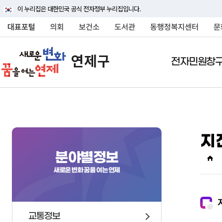
이 누리집은 대한민국 공식 전자정부 누리집입니다.
대표포털
의회
보건소
도서관
동행정복지센터
문
전자민원창
전자민원창구
연제구소개
여론광장
정보공개
분야별정보
민원상담(국민신문고
연제구안내
연제구에바란다
행정정보공개
교통정보
지
행정조직
연제구에바란다
정보공개안내
대중교통
연제구에 대하여 자세히
연제구에 대하여 자세히
연제구에 대하여 자세히
연제구에 대하여 자세히
연제구에 대하여 자세히
분야별정보
상징물
자주묻는질문
정보공개신청
주차안내
소개해드립니다
소개해드립니다
소개해드립니다
소개해드립니다
소개해드립니다
새로운 변화 꿈을 여는 연제
연혁
신고센터
정보목록
자동차관련업무 및 과
국내외교류
사전정보공표
차량등록
행정구역
행정정보공개게시판
승용차요일제
교통정보
인구
행정처분현황
주정차 단속안내