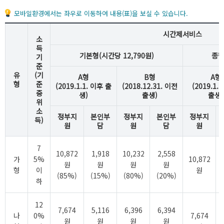
모바일환경에서는 좌우로 이동하여 내용(표)을 보실 수 있습니다.
시간제서비스
소
득
기본형(시간당 12,790원)
종합
기
준
유
(기
A형
B형
A형
형
준
(2019.1.1. 이후 출
(2018.12.31. 이전
(2019.1.
중
생)
출생)
출생)
위
소
정부지
본인부
정부지
본인부
정부지
득)
원
담
원
담
원
7
10,872
1,918
10,232
2,558
가
5%
10,872
원
원
원
원
형
이
원
(85%)
(15%)
(80%)
(20%)
하
12
7,674
5,116
6,396
6,394
나
0%
7,674
원
원
원
원