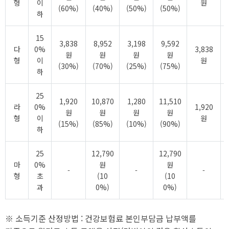
형
이
원
(60%)
(40%)
(50%)
(50%)
하
15
3,838
8,952
3,198
9,592
다
0%
3,838
원
원
원
원
형
이
원
(30%)
(70%)
(25%)
(75%)
하
25
1,920
10,870
1,280
11,510
라
0%
1,920
원
원
원
원
형
이
원
(15%)
(85%)
(10%)
(90%)
하
25
12,790
12,790
마
0%
원
원
-
-
-
형
초
(10
(10
과
0%)
0%)
※ 소득기준 산정방법 : 건강보험료 본인부담금 납부액를