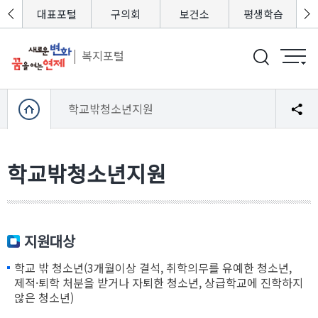
포털
대표포털
구의회
보건소
평생학습
복지포털
학교밖청소년지원
학교밖청소년지원
지원대상
학교 밖 청소년(3개월이상 결석, 취학의무를 유예한 청소년,
제적·퇴학 처분을 받거나 자퇴한 청소년, 상급학교에 진학하지
않은 청소년)