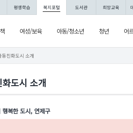
평생학습
복지포털
도서관
희망교육
책
여성/보육
아동/청소년
청년
어
아동친화도시 소개
친화도시 소개
 행복한 도시, 연제구