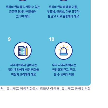
처 : 유니세프 아동친화도시 리플렛 아동용, 유니세프 한국위윈회