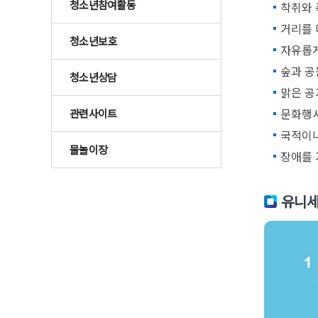
청소년참여활동
착취와 
거리를 
청소년보호
자유롭게
숲과 공
청소년상담
맑은 공
문화행사
관련사이트
국적이나
물놀이장
장애를 
유니세