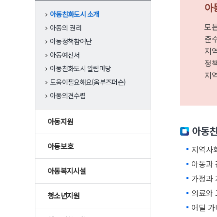
아동
아동친화도시 소개
모든
아동의 권리
준수
아동정책참여단
지역
아동예산서
정책
아동친화도시 알림마당
지
도움이필요해요(옴부즈퍼슨)
아동의견수렴
아동지원
아동친
아동보호
지역사회
아동과 
아동복지시설
가정과 
의료와 
청소년지원
어딜 가