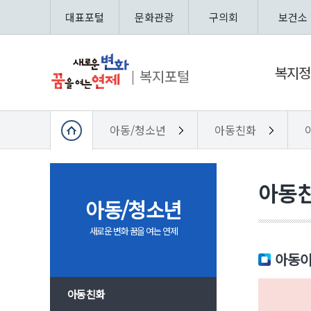
대표포털
문화관광
구의회
보건소
복지정
복지포털
아동/청소년
아동친화
아동
아동/청소년
새로운 변화 꿈을 여는 연제
아동이
아동친화