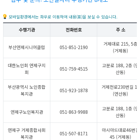
모바일환경에서는 좌우로 이동하여 내용(표)을 보실 수 있습니다.
수행기관
전화번호
주 소
거제대로 215, 5층
부산연제시니어클럽
051-851-2190
(거제동)
대한노인회 연제구지
고분로 188, 2층 (연
051-759-4515
회
산동)
부산광역시 노인종합
거제천로230번길 18
051-923-1878
복지관
(연산동)
고분로 188, 1층 (연
연제구노인복지관
051-863-9988
산동)
연제구 거제종합사회
아시아드대로46번길
051-507-8171
복지관
45 (거제동)