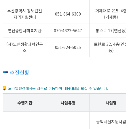
부산광역시 장노년일
거제대로 215, 4층
051-864-6300
자리지원센터
(거제동)
연산종합사회복지관
070-4323-5647
봉수로 17(연산동)
(사)노인생활과학연구
토현로 32, 4층(연산
051-624-5025
소
동)
추진현황
모바일환경에서는 좌우로 이동하여 내용(표)을 보실 수 있습니다.
수행기관
사업유형
사업명
공익시설지원사업