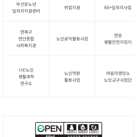
부산장노년
취업지원
60+일자리사업
일자리지원센터
연제구
연송
연산종합
노인공익활동사업
생활안전지킴이
사회복지관
(사)노인
노인역량
마음의영양소
생활과학
활용사업
노인교구사업단
연구소