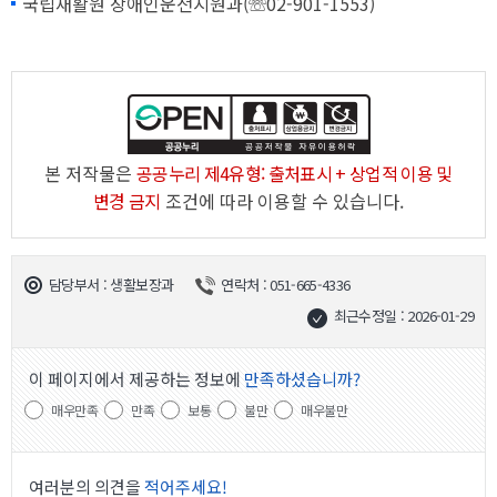
국립재활원 장애인운전지원과(☏02-901-1553)
본 저작물은
공공누리 제4유형: 출처표시 + 상업적 이용 및
변경 금지
조건에 따라 이용할 수 있습니다.
담당부서 : 생활보장과
연락처 : 051-665-4336
최근수정일 : 2026-01-29
이 페이지에서 제공하는 정보에
만족하셨습니까?
매우만족
만족
보통
불만
매우불만
여러분의 의견을
적어주세요!