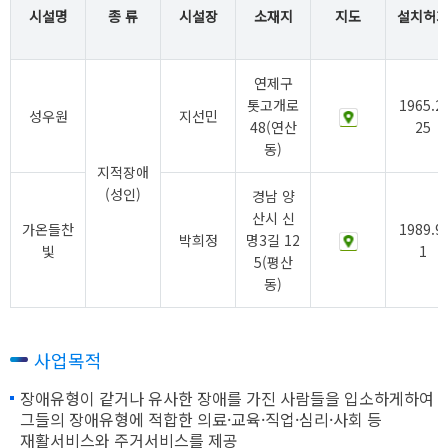
시설명
종 류
시설장
소재지
지도
설치허
연제구
톳고개로
1965.2.
성우원
지선민
48(연산
25
동)
지적장애
(성인)
경남 양
산시 신
가온들찬
1989.9.
박희정
명3길 12
빛
1
5(평산
동)
사업목적
장애유형이 같거나 유사한 장애를 가진 사람들을 입소하게하여
그들의 장애유형에 적합한 의료·교육·직업·심리·사회 등
재활서비스와 주거서비스를 제공