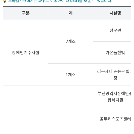
모바일환경에서는 좌우로 이동하여 내용(표)을 보실 수 있습니다.
구분
계
시설명
성우원
2개소
장애인거주시설
가온들찬빛
라온제나 공동생활가
1개소
정
부산광역시장애인종
합복지관
곰두리스포츠센터